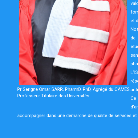
val
for
et 
Nos
de 
étu
san
pha
L’I
rés
Pr Serigne Omar SARR, PharmD, PhD, Agrégé du CAMES,
ant
Professeur Titulaire des Universités
Ce 
d’a
accompagner dans une démarche de qualité de services et d’