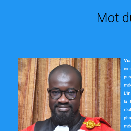
Mot d
Vis
inn
pub
méd
L’i
la 
réa
pha
méd